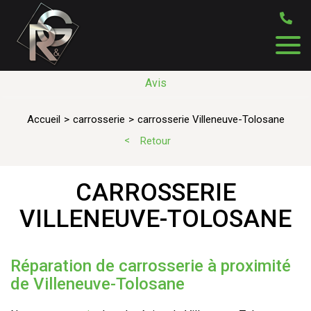
Avis
Accueil
carrosserie
carrosserie Villeneuve-Tolosane
Retour
CARROSSERIE
VILLENEUVE-TOLOSANE
Réparation de carrosserie à proximité
de Villeneuve-Tolosane