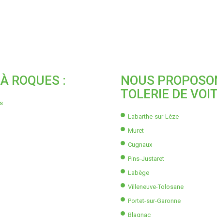
À ROQUES :
NOUS PROPOSON
TOLERIE DE VOIT
es
Labarthe-sur-Lèze
Muret
Cugnaux
Pins-Justaret
Labège
Villeneuve-Tolosane
Portet-sur-Garonne
Blagnac