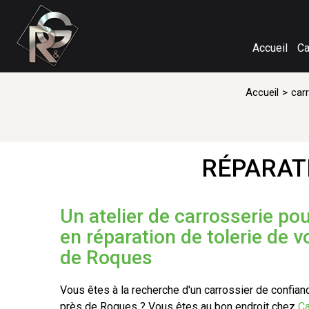
Accueil
Ca
Accueil
car
RÉPARATI
Un atelier de carrosserie po
en réparation de tolerie de v
de Roques
Vous êtes à la recherche d'un carrossier de confianc
près de Roques ? Vous êtes au bon endroit chez
Ca