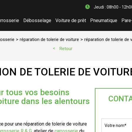
Jeudi : 08h00 - 12h0
rrosserie
Débosselage
Voiture de prêt
Pneumatique
Pare
rosserie
réparation de tolerie de voiture
réparation de tolerie de
Retour
ON DE TOLERIE DE VOITU
ur tous vos besoins
CONTA
oiture dans les alentours
e pour une réparation de tolerie de voiture
rrosserie R & G,
atelier de
carrosserie
du