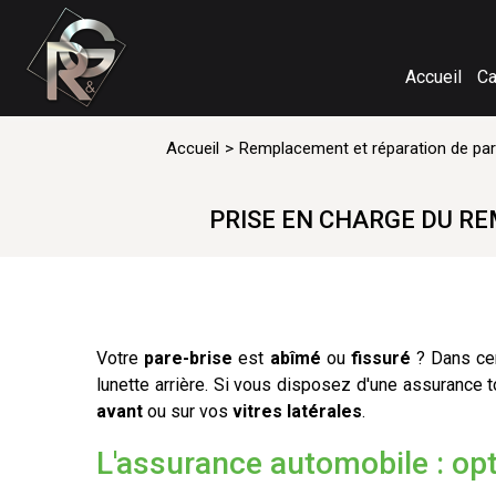
Accueil
Ca
Accueil
Remplacement et réparation de par
PRISE EN CHARGE DU R
Votre
pare-brise
est
abîmé
ou
fissuré
? Dans cer
lunette arrière. Si vous disposez d'une assurance 
avant
ou sur vos
vitres latérales
.
L'assurance automobile : opt