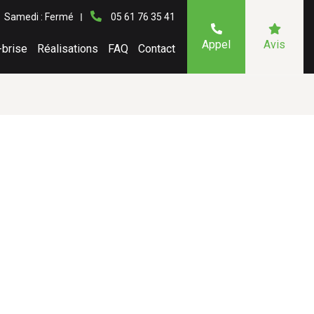
Samedi : Fermé
05 61 76 35 41
Appel
Avis
-brise
Réalisations
FAQ
Contact