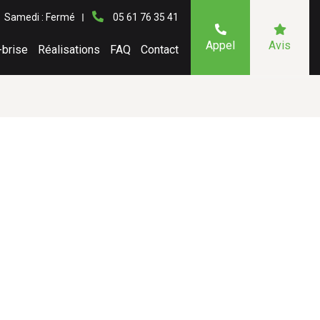
Samedi : Fermé
05 61 76 35 41
Appel
Avis
-brise
Réalisations
FAQ
Contact