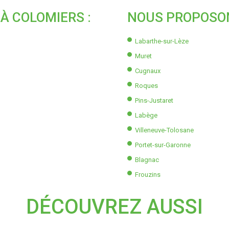
À COLOMIERS :
NOUS PROPOSON
Labarthe-sur-Lèze
Muret
Cugnaux
Roques
Pins-Justaret
Labège
Villeneuve-Tolosane
Portet-sur-Garonne
Blagnac
Frouzins
DÉCOUVREZ AUSSI