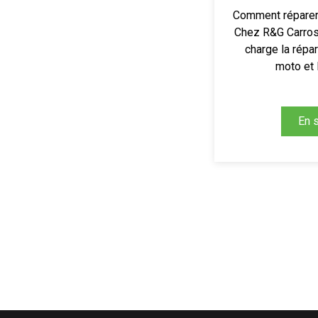
Comment réparer 
Chez R&G Carros
charge la répa
moto et 
En s