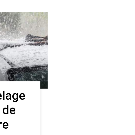
lage
t de
re