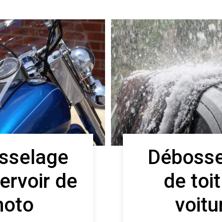
sselage
Débosse
ervoir de
de toi
oto
voitu