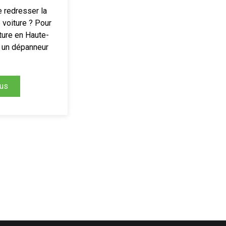
e redresser la
e voiture ? Pour
ture en Haute-
à un dépanneur
lus