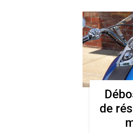
Débo
de rés
m