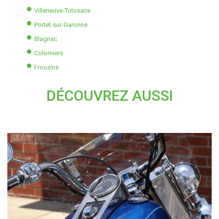
Villeneuve-Tolosane
Portet-sur-Garonne
Blagnac
Colomiers
Frouzins
DÉCOUVREZ AUSSI