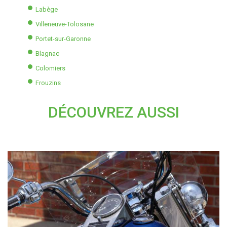
Labège
Villeneuve-Tolosane
Portet-sur-Garonne
Blagnac
Colomiers
Frouzins
DÉCOUVREZ AUSSI