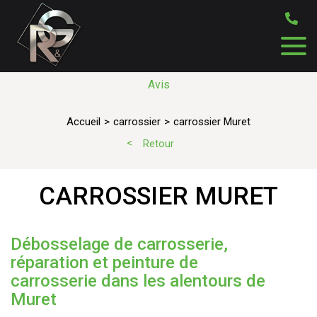
Avis
Accueil
carrossier
carrossier Muret
Retour
CARROSSIER MURET
Débosselage de carrosserie,
réparation et peinture de
carrosserie dans les alentours de
Muret